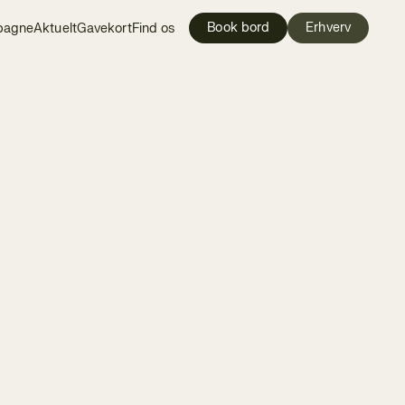
Book bord
Erhverv
pagne
Aktuelt
Gavekort
Find os