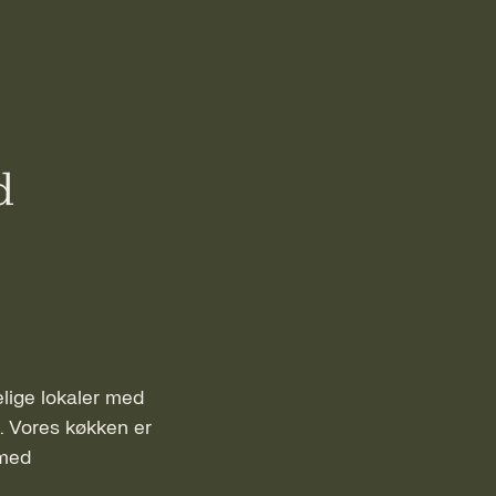
d
elige lokaler med
. Vores køkken er
 med