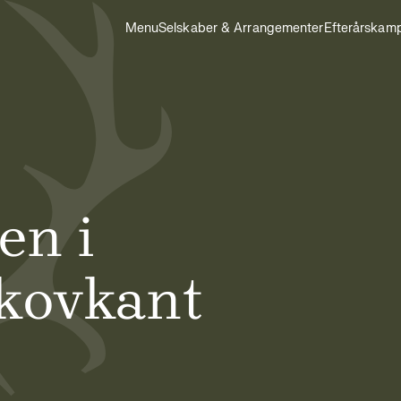
Menu
Selskaber & Arrangementer
Efterårskam
en i
kovkant