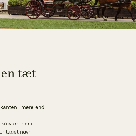
men tæt
ovkanten i mere end
 krovært her i
or taget navn