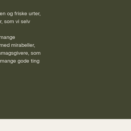
en og friske urter,
, som vi selv
s mange
ed mirabeller,
 smagsgivere, som
e mange gode ting