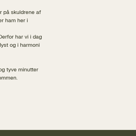
år på skuldrene af
ter ham her i
erfor har vi i dag
lyst og i harmoni
g tyve minutter
lkommen.